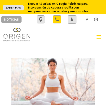
Nuevas técnicas en
Cirugía Robótica
para
intervención de cadera y rodilla con
SABER MÁS
recuperaciones más rápidas y menos dolor
.

.
NOTICIAS