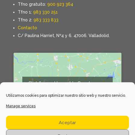
Tfno gratuito:
900 923 364
Tfno 1:
983 330 251
Tfno 2:
983 333 833
Contacto
C/ Paulina Harriet, Nº4 y 6. 47006. Valladolid.
Click 'I agree' to enable Google maps
Declaración de cookies
Utilizamos cookies para optimizar nuestro sitio web y nuestro servicio.
I agree
Manage services
Aceptar