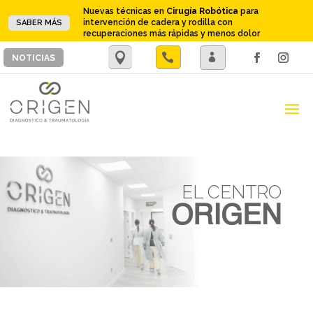
Nuevas técnicas en
Cirugía Robótica
para
intervención de cadera y rodilla con
SABER MÁS
recuperaciones más rápidas y menos dolor
.

.
NOTICIAS
EL CENTRO
ORIGEN