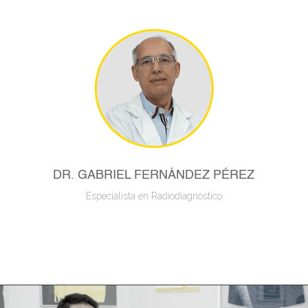
DR. GABRIEL FERNÁNDEZ PÉREZ
Especialista en Radiodiagnóstico