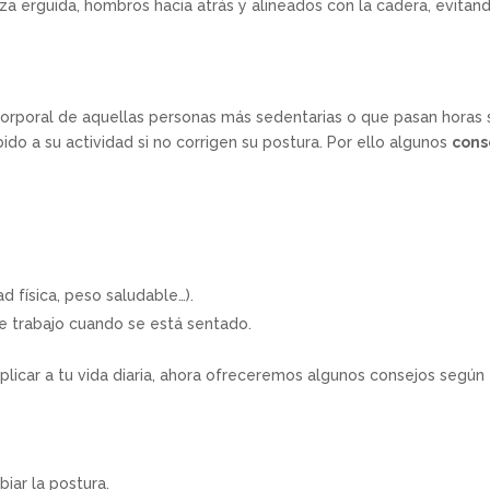
a erguida, hombros hacia atrás y alineados con la cadera, evitand
orporal de aquellas personas más sedentarias o que pasan horas 
do a su actividad si no corrigen su postura. Por ello algunos
cons
d física, peso saludable…).
 de trabajo cuando se está sentado.
licar a tu vida diaria, ahora ofreceremos algunos consejos según
iar la postura.