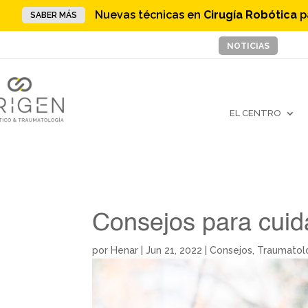
Nuevas técnicas en
Cirugía Robótica
p
SABER MÁS
NOTICIAS
EL CENTRO
Consejos para cuida
por
Henar
|
Jun 21, 2022
|
Consejos
,
Traumatol