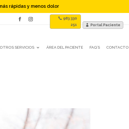
 más rápidas y menos dolor
983 330
251
Portal Paciente
OTROS SERVICIOS
ÁREA DEL PACIENTE
FAQ´S
CONTACTO