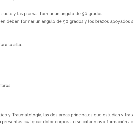
el suelo y las piernas formar un ángulo de 90 grados.
bién deben formar un ángulo de 90 grados y los brazos apoyados 
.
e la silla.
mbros.
co y Traumatología, las dos áreas principales que estudian y tra
i presentas cualquier dolor corporal o solicitar más información a