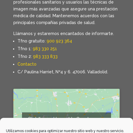
profesionales sanitarios y usuarios las técnicas de
imagen más avanzadas que asegure una prestación
médica de calidad. Mantenemos acuerdos con las
principales compañías privadas de salud.
Llámanos y estaremos encantados de informarte.
Tfno gratuito:
900 923 364
Tfno 1:
983 330 251
Tfno 2:
983 333 833
Contacto
C/ Paulina Harriet, Nº4 y 6. 47006. Valladolid.
Click 'I agree' to enable Google maps
Declaración de cookies
Utilizamos cookies para optimizar nuestro sitio web y nuestro servicio.