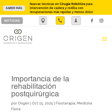
Nuevas técnicas en
Cirugía Robótica
para
intervención de cadera y rodilla con
SABER MÁS
recuperaciones más rápidas y menos dolor
.

.
NOTICIAS
Importancia de la
rehabilitación
postquirúrgica
por
Origen
|
Oct 15, 2025
|
Fisioterapia
,
Medicina
Física