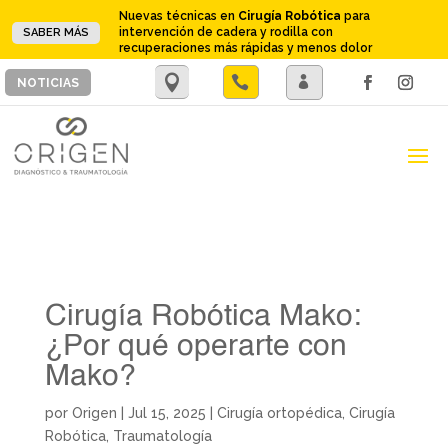
Nuevas técnicas en
Cirugía Robótica
para
intervención de cadera y rodilla con
SABER MÁS
recuperaciones más rápidas y menos dolor
.

.
NOTICIAS
Cirugía Robótica Mako:
¿Por qué operarte con
Mako?
por
Origen
|
Jul 15, 2025
|
Cirugía ortopédica
,
Cirugía
Robótica
,
Traumatología