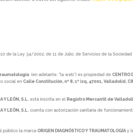
 10 de la Ley 34/2002, de 11 de Julio, de Servicios de la Sociedad
 traumatología
(en adelante, “la web”) es propiedad de
CENTRO D
io social en
Calle Constitución, nº 8, 1º izq, 47001, Valladolid
, CI
Y LEÓN, S.L.
está inscrita en el
Registro Mercantil de Valladolid
Y LEÓN, S.L.
cuenta con autorización sanitaria de funcionamien
al público la marca
ORIGEN DIAGNÓSTICO Y TRAUMATOLOGÍA
y l