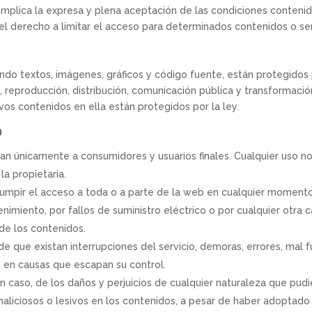
o implica la expresa y plena aceptación de las condiciones conten
a el derecho a limitar el acceso para determinados contenidos o ser
endo textos, imágenes, gráficos y código fuente, están protegidos
ia, reproducción, distribución, comunicación pública y transformac
vos contenidos en ella están protegidos por la ley.
o
itan únicamente a consumidores y usuarios finales. Cualquier uso 
la propietaria.
rrumpir el acceso a toda o a parte de la web en cualquier momento 
nimiento, por fallos de suministro eléctrico o por cualquier otra 
 de los contenidos.
de que existan interrupciones del servicio, demoras, errores, mal 
 en causas que escapan su control.
ún caso, de los daños y perjuicios de cualquier naturaleza que pudie
 maliciosos o lesivos en los contenidos, a pesar de haber adoptado