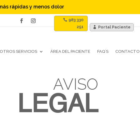
 más rápidas y menos dolor
983 330
251
Portal Paciente
OTROS SERVICIOS
ÁREA DEL PACIENTE
FAQ´S
CONTACTO
AVISO
LEGAL