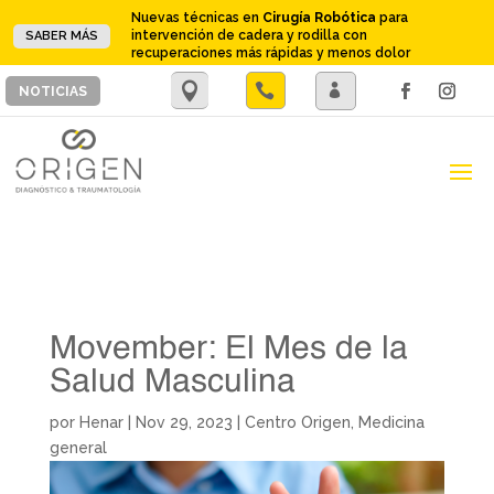
Nuevas técnicas en
Cirugía Robótica
para
intervención de cadera y rodilla con
SABER MÁS
recuperaciones más rápidas y menos dolor
.

.
NOTICIAS
Movember: El Mes de la
Salud Masculina
por
Henar
|
Nov 29, 2023
|
Centro Origen
,
Medicina
general