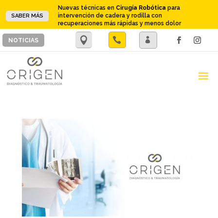
Nuevas técnicas en
Cirugía Robótica
para
intervención de cadera y rodilla con
SABER MÁS
recuperaciones más rápidas y menos dolor
.

.
NOTICIAS