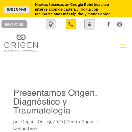
Nuevas técnicas en
Cirugía Robótica
para
intervención de cadera y rodilla con
SABER MÁS
recuperaciones más rápidas y menos dolor
.

.
NOTICIAS
Presentamos Origen,
Diagnóstico y
Traumatología
por
Origen
|
Oct 19, 2020
|
Centro Origen
|
1
Comentario