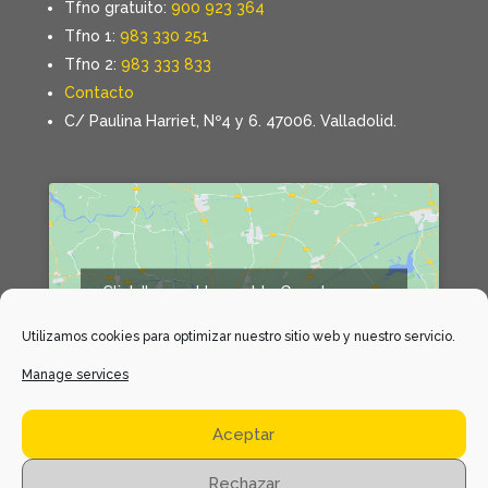
Tfno gratuito:
900 923 364
Tfno 1:
983 330 251
Tfno 2:
983 333 833
Contacto
C/ Paulina Harriet, Nº4 y 6. 47006. Valladolid.
Click 'I agree' to enable Google maps
Declaración de cookies
Utilizamos cookies para optimizar nuestro sitio web y nuestro servicio.
I agree
Manage services
Aceptar
Rechazar