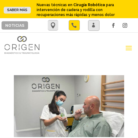
Nuevas técnicas en
Cirugía Robótica
para
intervención de cadera y rodilla con
SABER MÁS
recuperaciones más rápidas y menos dolor
.

.
NOTICIAS