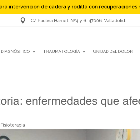
ara intervención de cadera y rodilla con recuperaciones

C/ Paulina Harriet, Nº4 y 6. 47006. Valladolid.
DIAGNÓSTICO
TRAUMATOLOGÍA
UNIDAD DEL DOLOR
atoria: enfermedades que afe
,
Fisioterapia