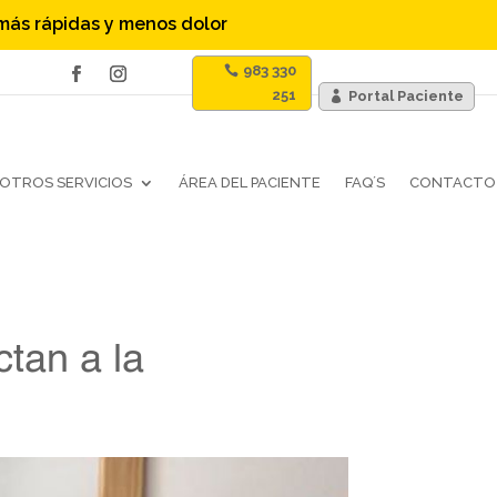
 más rápidas y menos dolor
983 330
251
Portal Paciente
OTROS SERVICIOS
ÁREA DEL PACIENTE
FAQ´S
CONTACTO
ctan a la