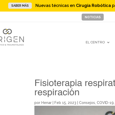
Nuevas técnicas en
Cirugía Robótica
p
SABER MÁS
NOTICIAS
EL CENTRO
Fisioterapia respir
respiración
por
Henar
|
Feb 15, 2023
|
Consejos
,
COVID-19