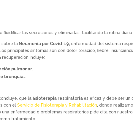
uidificar las secreciones y eliminarlas, facilitando la rutina diaria
r sobre la
Neumonía por Covid-19,
enfermedad del sistema respir
os principales síntomas son con dolor torácico, fiebre, insuficienci
a recuperación incluye:
tación pulmonar
.
e bronquial
.
 concluye, que la
fisioterapia respiratoria
es eficaz y debe ser un
os con el
Servicio de Fisioterapia y Rehabilitación
, donde realizam
as una enfermedad o problemas respiratorios pide cita con nuestro
a como tratamiento.