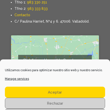
Tfno 1:
983 330 251
Tfno 2:
983 333 833
Contacto
C/ Paulina Harriet, Nº4 y 6. 47006. Valladolid.
Click 'I agree' to enable Google maps
Declaración de cookies
Utilizamos cookies para optimizar nuestro sitio web y nuestro servicio.
I agree
Manage services
Aceptar
Rechazar