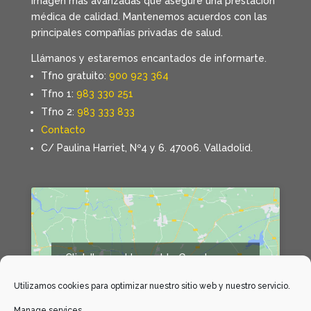
imagen más avanzadas que asegure una prestación
médica de calidad. Mantenemos acuerdos con las
principales compañías privadas de salud.
Llámanos y estaremos encantados de informarte.
Tfno gratuito:
900 923 364
Tfno 1:
983 330 251
Tfno 2:
983 333 833
Contacto
C/ Paulina Harriet, Nº4 y 6. 47006. Valladolid.
Click 'I agree' to enable Google maps
Declaración de cookies
Utilizamos cookies para optimizar nuestro sitio web y nuestro servicio.
I agree
Manage services