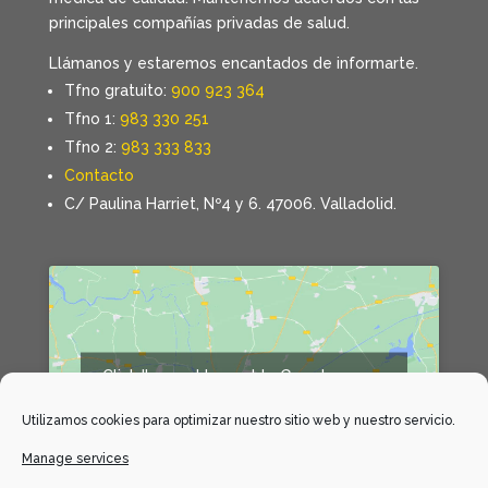
principales compañías privadas de salud.
Llámanos y estaremos encantados de informarte.
Tfno gratuito:
900 923 364
Tfno 1:
983 330 251
Tfno 2:
983 333 833
Contacto
C/ Paulina Harriet, Nº4 y 6. 47006. Valladolid.
Click 'I agree' to enable Google maps
Declaración de cookies
Utilizamos cookies para optimizar nuestro sitio web y nuestro servicio.
I agree
Manage services