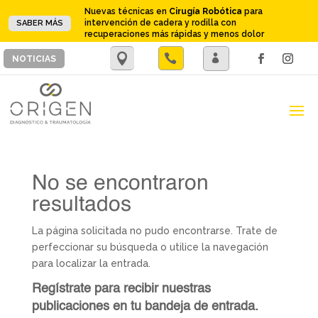
Nuevas técnicas en
Cirugía Robótica
para
intervención de cadera y rodilla con
SABER MÁS
recuperaciones más rápidas y menos dolor
.

.
NOTICIAS
No se encontraron
resultados
La página solicitada no pudo encontrarse. Trate de
perfeccionar su búsqueda o utilice la navegación
para localizar la entrada.
Regístrate para recibir nuestras
publicaciones en tu bandeja de entrada.