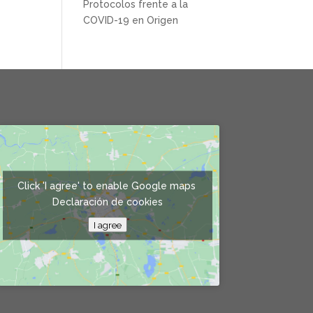
Protocolos frente a la
COVID-19 en Origen
Click 'I agree' to enable Google maps
Declaración de cookies
I agree