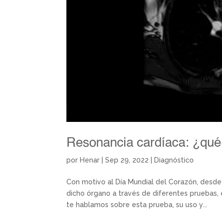
Resonancia cardíaca: ¿qué
por
Henar
|
Sep 29, 2022
|
Diagnóstico
Con motivo al Día Mundial del Corazón, desde
dicho órgano a través de diferentes pruebas, e
te hablamos sobre esta prueba, su uso y...