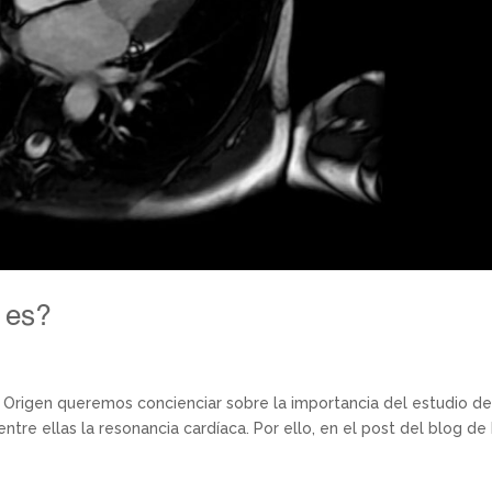
 es?
 Origen queremos concienciar sobre la importancia del estudio d
ntre ellas la resonancia cardíaca. Por ello, en el post del blog de