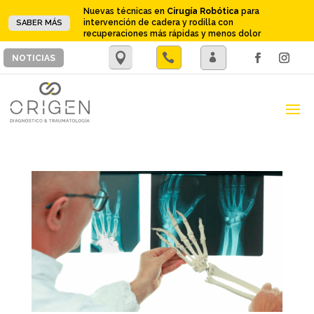
Nuevas técnicas en
Cirugía Robótica
para
intervención de cadera y rodilla con
SABER MÁS
recuperaciones más rápidas y menos dolor
.

.
NOTICIAS