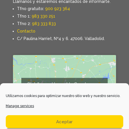
Llámanos y estaremos encantados de informarte.
Tfno gratuito:
900 923 364
Tfno 1:
983 330 251
Tfno 2:
983 333 833
Contacto
C/ Paulina Harriet, Nº4 y 6. 47006. Valladolid.
Click 'I agree' to enable Google maps
Declaración de cookies
Utilizamos cookies para optimizar nuestro sitio web y nuestro servicio.
I agree
Manage services
Aceptar