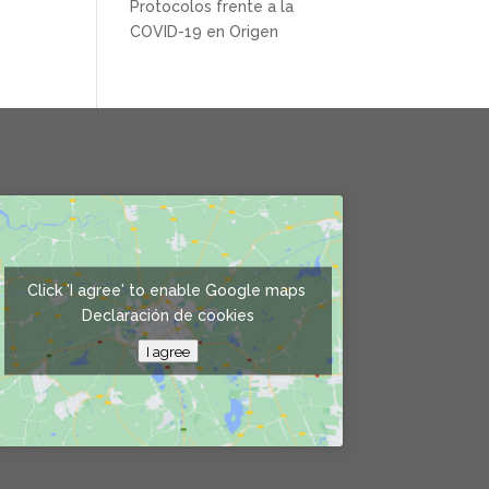
Protocolos frente a la
COVID-19 en Origen
Click 'I agree' to enable Google maps
Declaración de cookies
I agree