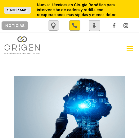
Nuevas técnicas en
Cirugía Robótica
para
intervención de cadera y rodilla con
SABER MÁS
recuperaciones más rápidas y menos dolor
.

.
NOTICIAS