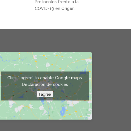
Protocolos frente a la
COVID-19 en Origen
Click 'I agree' to enable Google maps
Declaración de cookies
I agree