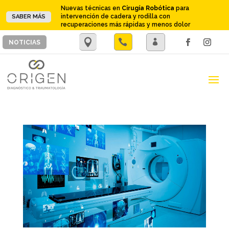
Nuevas técnicas en
Cirugía Robótica
para
intervención de cadera y rodilla con
SABER MÁS
recuperaciones más rápidas y menos dolor
.

.
NOTICIAS