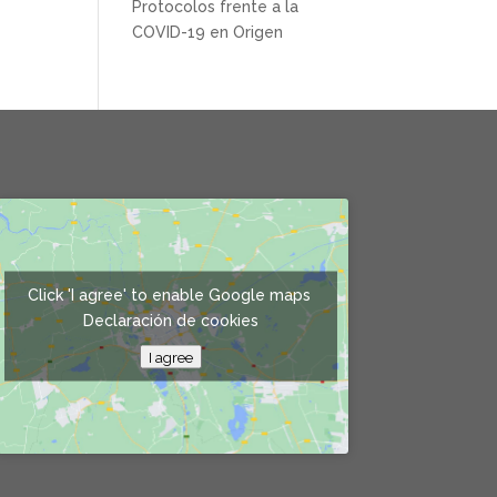
Protocolos frente a la
COVID-19 en Origen
Click 'I agree' to enable Google maps
Declaración de cookies
I agree