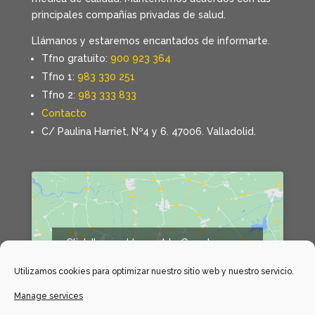
principales compañías privadas de salud.
Llámanos y estaremos encantados de informarte.
Tfno gratuito:
900 923 364
Tfno 1:
983 330 251
Tfno 2:
983 333 833
Contacto
C/ Paulina Harriet, Nº4 y 6. 47006. Valladolid.
Click 'I agree' to enable Google maps
Declaración de cookies
Utilizamos cookies para optimizar nuestro sitio web y nuestro servicio.
I agree
Manage services