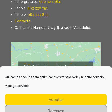
Tfno gratuito:
900 923 364
Tfno 1:
983 330 251
Tfno 2:
983 333 833
Contacto
C/ Paulina Harriet, Nº4 y 6. 47006. Valladolid.
Click 'I agree' to enable Google maps
Declaración de cookies
Utilizamos cookies para optimizar nuestro sitio web y nuestro servicio.
I agree
Manage services
Aceptar
Rechazar