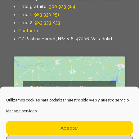
Tfno gratuito:
900 923 364
Tfno 1:
983 330 251
Tfno 2:
983 333 833
Contacto
C/ Paulina Harriet, Nº4 y 6. 47006. Valladolid.
Click 'I agree' to enable Google maps
Declaración de cookies
Utilizamos cookies para optimizar nuestro sitio web y nuestro servicio.
I agree
Manage services
Aceptar