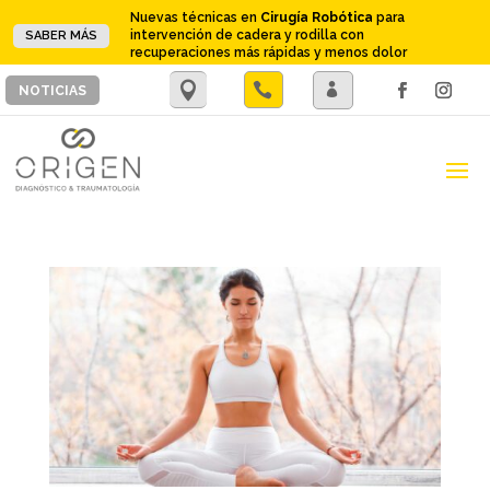
Nuevas técnicas en
Cirugía Robótica
para
intervención de cadera y rodilla con
SABER MÁS
recuperaciones más rápidas y menos dolor
.

.
NOTICIAS