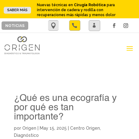
Nuevas técnicas en
Cirugía Robótica
para
intervención de cadera y rodilla con
SABER MÁS
recuperaciones más rápidas y menos dolor
.

.
NOTICIAS
¿Qué es una ecografía y
por qué es tan
importante?
por
Origen
|
May 15, 2025
|
Centro Origen
,
Diagnóstico