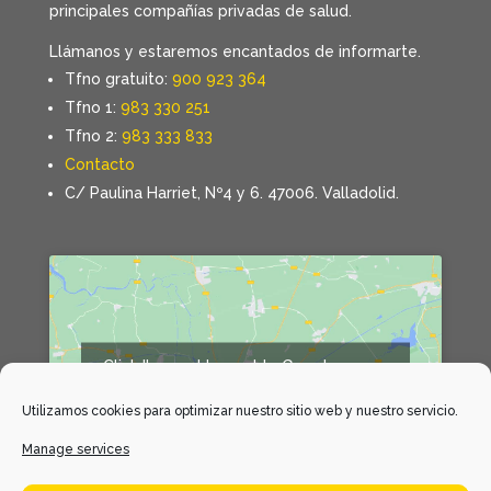
principales compañías privadas de salud.
Llámanos y estaremos encantados de informarte.
Tfno gratuito:
900 923 364
Tfno 1:
983 330 251
Tfno 2:
983 333 833
Contacto
C/ Paulina Harriet, Nº4 y 6. 47006. Valladolid.
Click 'I agree' to enable Google maps
Declaración de cookies
Utilizamos cookies para optimizar nuestro sitio web y nuestro servicio.
I agree
Manage services