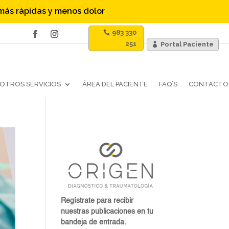
 más rápidas y menos dolor
983 330
251
Portal Paciente
OTROS SERVICIOS
ÁREA DEL PACIENTE
FAQ´S
CONTACTO
Regístrate para recibir
nuestras publicaciones en tu
bandeja de entrada.