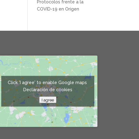
Protocolos frente a la
COVID-19 en Origen
Click 'I agree' to enable Google maps
Declaración de cookies
I agree