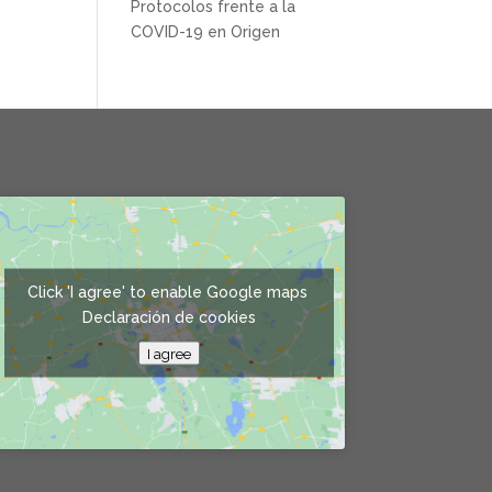
Protocolos frente a la
COVID-19 en Origen
Click 'I agree' to enable Google maps
Declaración de cookies
I agree