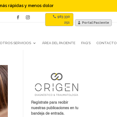
 más rápidas y menos dolor
983 330
251
Portal Paciente
OTROS SERVICIOS
ÁREA DEL PACIENTE
FAQ´S
CONTACTO
Regístrate para recibir
nuestras publicaciones en tu
bandeja de entrada.