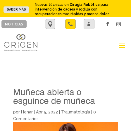
Nuevas técnicas en
Cirugía Robótica
para
intervención de cadera y rodilla con
SABER MÁS
recuperaciones más rápidas y menos dolor
.

.
NOTICIAS
Muñeca abierta o
esguince de muñeca
por
Henar
|
Abr 5, 2022
|
Traumatología
|
0
Comentarios