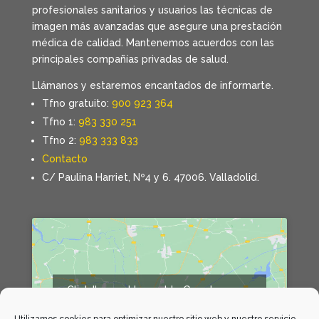
profesionales sanitarios y usuarios las técnicas de
imagen más avanzadas que asegure una prestación
médica de calidad. Mantenemos acuerdos con las
principales compañías privadas de salud.
Llámanos y estaremos encantados de informarte.
Tfno gratuito:
900 923 364
Tfno 1:
983 330 251
Tfno 2:
983 333 833
Contacto
C/ Paulina Harriet, Nº4 y 6. 47006. Valladolid.
Click 'I agree' to enable Google maps
Declaración de cookies