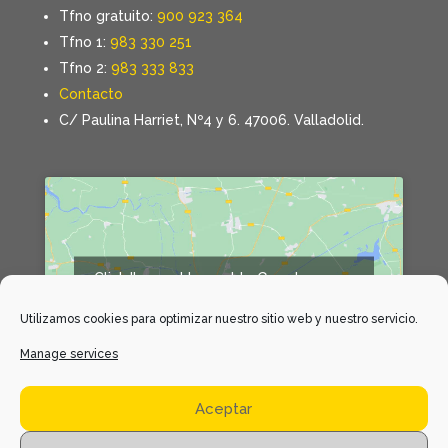
Tfno gratuito:
900 923 364
Tfno 1:
983 330 251
Tfno 2:
983 333 833
Contacto
C/ Paulina Harriet, Nº4 y 6. 47006. Valladolid.
Click 'I agree' to enable Google maps
Declaración de cookies
Utilizamos cookies para optimizar nuestro sitio web y nuestro servicio.
I agree
Manage services
Aceptar