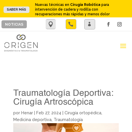
Nuevas técnicas en
Cirugía Robótica
para
intervención de cadera y rodilla con
SABER MÁS
recuperaciones más rápidas y menos dolor
.

.
NOTICIAS
Traumatología Deportiva:
Cirugía Artroscópica
por
Henar
|
Feb 27, 2024
|
Cirugía ortopédica
,
Medicina deportiva
,
Traumatología