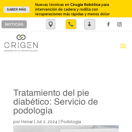
Nuevas técnicas en
Cirugía Robótica
para
intervención de cadera y rodilla con
SABER MÁS
recuperaciones más rápidas y menos dolor
.

.
NOTICIAS
Tratamiento del pie
diabético: Servicio de
podología
por
Henar
|
Jul 2, 2024
|
Podología