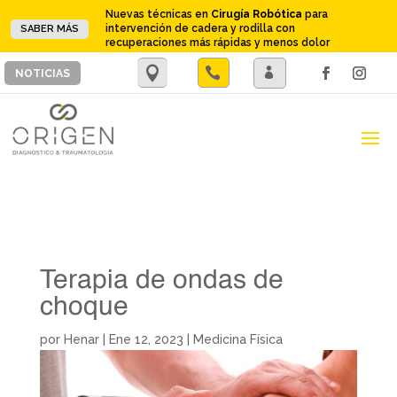
Nuevas técnicas en
Cirugía Robótica
para
intervención de cadera y rodilla con
SABER MÁS
recuperaciones más rápidas y menos dolor
.

.
NOTICIAS
Terapia de ondas de
choque
por
Henar
|
Ene 12, 2023
|
Medicina Física