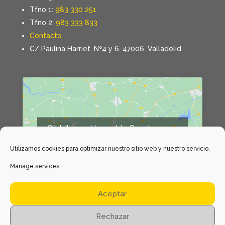
Tfno 1:
983 330 251
Tfno 2:
983 333 833
Contacto
C/ Paulina Harriet, Nº4 y 6. 47006. Valladolid.
Click 'I agree' to enable Google maps
Declaración de cookies
Utilizamos cookies para optimizar nuestro sitio web y nuestro servicio.
I agree
Manage services
Aceptar
Rechazar