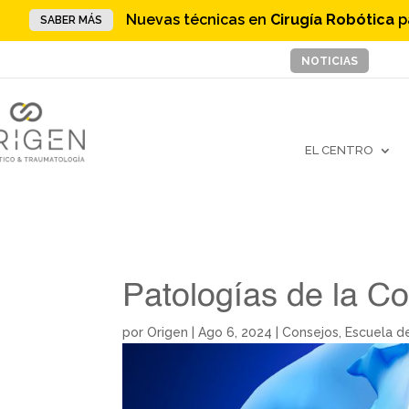
Nuevas técnicas en
Cirugía Robótica
p
SABER MÁS
NOTICIAS
EL CENTRO
Patologías de la C
por
Origen
|
Ago 6, 2024
|
Consejos
,
Escuela d