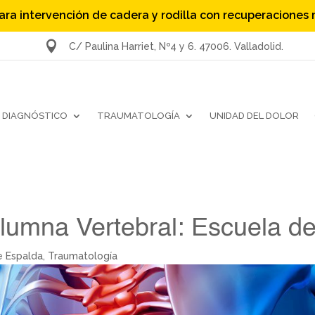
ara intervención de cadera y rodilla con recuperaciones

C/ Paulina Harriet, Nº4 y 6. 47006. Valladolid.
DIAGNÓSTICO
TRAUMATOLOGÍA
UNIDAD DEL DOLOR
olumna Vertebral: Escuela d
e Espalda
,
Traumatología