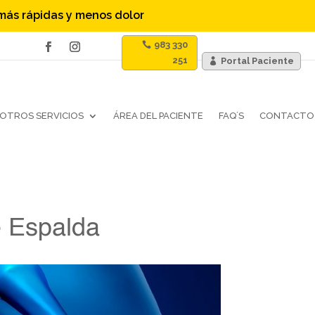
 más rápidas y menos dolor
983 330
251
Portal Paciente
OTROS SERVICIOS
ÁREA DEL PACIENTE
FAQ´S
CONTACTO
e Espalda