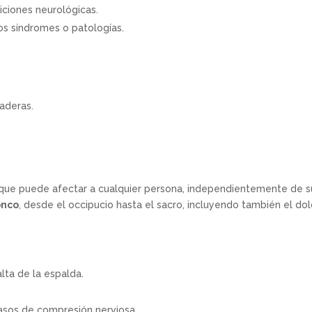
iciones neurológicas.
os síndromes o patologías.
aderas.
ue puede afectar a cualquier persona, independientemente de su 
onco
, desde el occipucio hasta el sacro, incluyendo también el dol
alta de la espalda.
casos de compresión nerviosa.