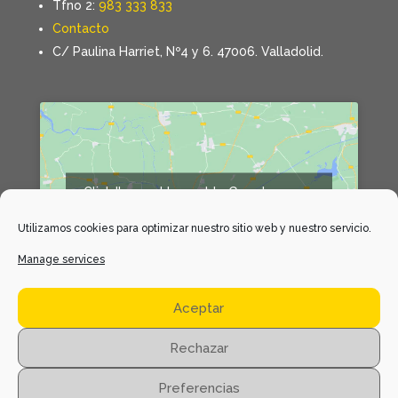
Tfno 2:
983 333 833
Contacto
C/ Paulina Harriet, Nº4 y 6. 47006. Valladolid.
Click 'I agree' to enable Google maps
Declaración de cookies
Utilizamos cookies para optimizar nuestro sitio web y nuestro servicio.
I agree
Manage services
Aceptar
Rechazar
Preferencias