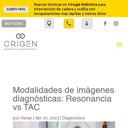
Nuevas técnicas en
Cirugía Robótica
para
intervención de cadera y rodilla con
SABER MÁS
recuperaciones más rápidas y menos dolor
.

.
NOTICIAS
Modalidades de imágenes
diagnósticas: Resonancia
vs TAC
por
Henar
|
Abr 20, 2023
|
Diagnóstico