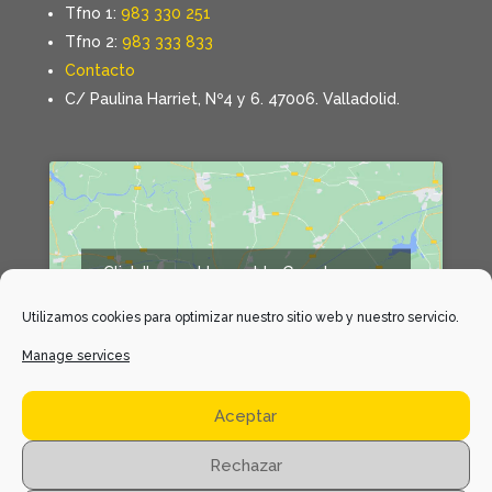
Tfno 1:
983 330 251
Tfno 2:
983 333 833
Contacto
C/ Paulina Harriet, Nº4 y 6. 47006. Valladolid.
Click 'I agree' to enable Google maps
Declaración de cookies
Utilizamos cookies para optimizar nuestro sitio web y nuestro servicio.
I agree
Manage services
Aceptar
Rechazar