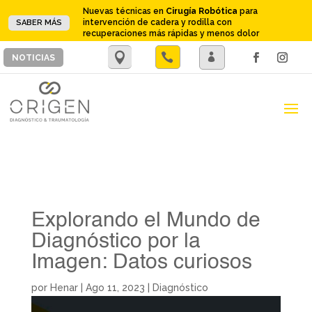
Nuevas técnicas en
Cirugía Robótica
para
intervención de cadera y rodilla con
SABER MÁS
recuperaciones más rápidas y menos dolor
.

.
NOTICIAS
Explorando el Mundo de
Diagnóstico por la
Imagen: Datos curiosos
por
Henar
|
Ago 11, 2023
|
Diagnóstico