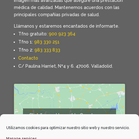
imagen más avanzadas que asegure una prestación
médica de calidad. Mantenemos acuerdos con las
principales compañías privadas de salud.
Llámanos y estaremos encantados de informarte.
Tfno gratuito:
900 923 364
Tfno 1:
983 330 251
Tfno 2:
983 333 833
Contacto
C/ Paulina Harriet, Nº4 y 6. 47006. Valladolid.
Click 'I agree' to enable Google maps
Declaración de cookies
Utilizamos cookies para optimizar nuestro sitio web y nuestro servicio.
I agree
Manage services