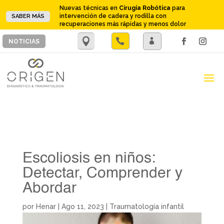
Nuevas técnicas en
Cirugía Robótica
para
intervención de cadera y rodilla con
SABER MÁS
recuperaciones más rápidas y menos dolor
.

.
NOTICIAS
Escoliosis en niños:
Detectar, Comprender y
Abordar
por
Henar
|
Ago 11, 2023
|
Traumatología infantil