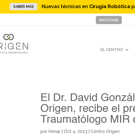
Nuevas técnicas en
Cirugía Robótica
p
SABER MÁS
NOTICIAS
EL CENTRO
El Dr. David Gonzá
Origen, recibe el p
Traumatólogo MIR 
por
Henar
|
Oct 4, 2023
|
Centro Origen