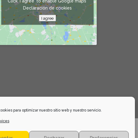
Click 'I agree' to enable Google maps
Declaración de cookies
I agree
ookies para optimizar nuestro sitio web y nuestro servicio.
vices
OKIES
DECLARACIÓN DE COOKIES
ceptar
Rechazar
Preferencias