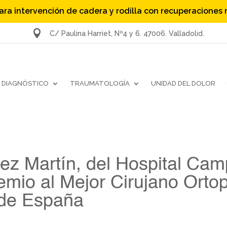
ara intervención de cadera y rodilla con recuperaciones

C/ Paulina Harriet, Nº4 y 6. 47006. Valladolid.
DIAGNÓSTICO
TRAUMATOLOGÍA
UNIDAD DEL DOLOR
lez Martín, del Hospital Ca
remio al Mejor Cirujano Orto
de España