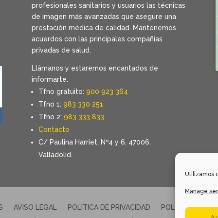
profesionales sanitarios y usuarios las técnicas
de imagen más avanzadas que asegure una
prestación médica de calidad. Mantenemos
acuerdos con las principales compañías
privadas de salud.
Llámanos y estaremos encantados de
informarte.
Tfno gratuito:
900 923 364
Tfno 1:
983 330 251
Tfno 2:
983 333 833
Contacto
C/ Paulina Harriet, Nº4 y 6. 47006.
Valladolid.
Utilizamos c
Manage ser
S
AVISO LEGAL
POLÍTICA DE PRIVACIDAD
POLÍTICA DE CO
A