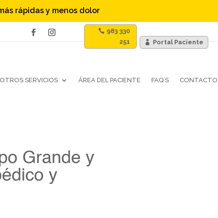
 más rápidas y menos dolor
983 330
251
Portal Paciente
OTROS SERVICIOS
ÁREA DEL PACIENTE
FAQ´S
CONTACTO
mpo Grande y
pédico y