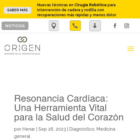
Nuevas técnicas en
Cirugía Robótica
para
intervención de cadera y rodilla con
SABER MÁS
recuperaciones más rápidas y menos dolor
.

.
NOTICIAS
Resonancia Cardíaca:
Una Herramienta Vital
para la Salud del Corazón
por
Henar
|
Sep 26, 2023
|
Diagnóstico
,
Medicina
general