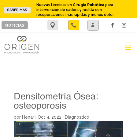
Nuevas técnicas en
Cirugía Robótica
para
intervención de cadera y rodilla con
SABER MÁS
recuperaciones más rápidas y menos dolor
.

.
NOTICIAS
Densitometría Ósea:
osteoporosis
por
Henar
|
Oct 4, 2022
|
Diagnóstico