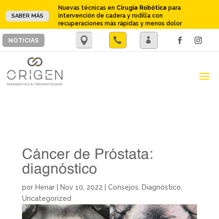
Nuevas técnicas en
Cirugía Robótica
para
intervención de cadera y rodilla con
SABER MÁS
recuperaciones más rápidas y menos dolor
.

.
NOTICIAS
Cáncer de Próstata:
diagnóstico
por
Henar
|
Nov 10, 2022
|
Consejos
,
Diagnóstico
,
Uncategorized